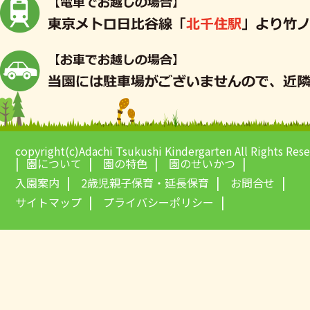
copyright(c)Adachi Tsukushi Kindergarten All Rights Res
園について
園の特色
園のせいかつ
入園案内
2歳児親子保育・延長保育
お問合せ
サイトマップ
プライバシーポリシー